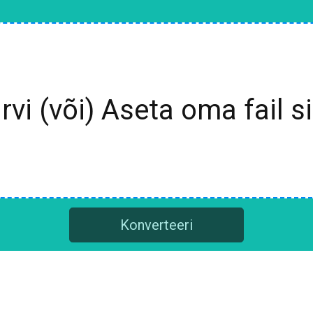
irvi (või) Aseta oma fail si
Konverteeri