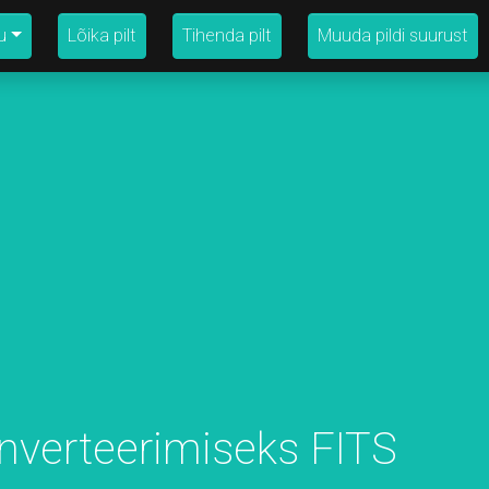
u
Lõika pilt
Tihenda pilt
Muuda pildi suurust
nverteerimiseks FITS