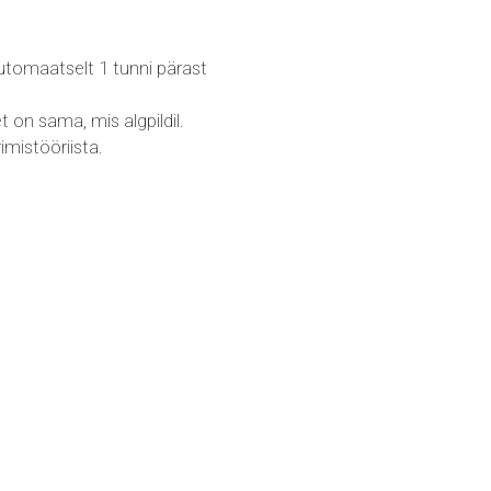
 automaatselt 1 tunni pärast
t on sama, mis algpildil.
mistööriista.