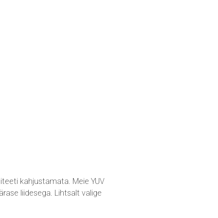
liteeti kahjustamata. Meie YUV
ase liidesega. Lihtsalt valige