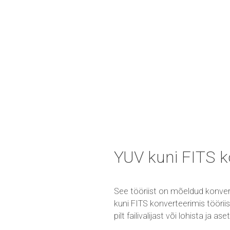
YUV kuni FITS k
See tööriist on mõeldud konvert
kuni FITS konverteerimis töörii
pilt failivalijast või lohista ja a