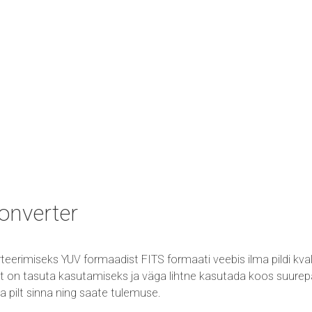
onverter
eerimiseks YUV formaadist FITS formaati veebis ilma pildi kva
st on tasuta kasutamiseks ja väga lihtne kasutada koos suurepär
seta pilt sinna ning saate tulemuse.