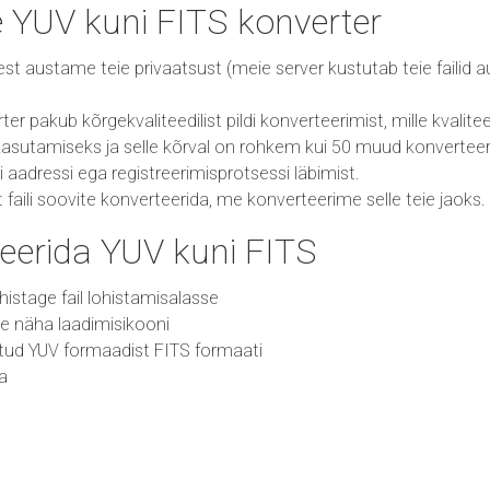
e YUV kuni FITS konverter
 sest austame teie privaatsust (meie server kustutab teie failid
r pakub kõrgekvaliteedilist pildi konverteerimist, mille kvalitee
asutamiseks ja selle kõrval on rohkem kui 50 muud konverteeri
i aadressi ega registreerimisprotsessi läbimist.
ist faili soovite konverteerida, me konverteerime selle teie jaoks.
eerida YUV kuni FITS
 lohistage fail lohistamisalasse
ate näha laadimisikooni
itud YUV formaadist FITS formaati
da