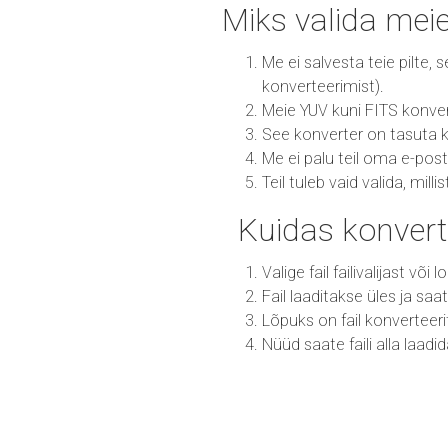
Miks valida mei
Me ei salvesta teie pilte,
konverteerimist).
Meie YUV kuni FITS konverte
See konverter on tasuta k
Me ei palu teil oma e-post
Teil tuleb vaid valida, mill
Kuidas konvert
Valige fail failivalijast või
Fail laaditakse üles ja sa
Lõpuks on fail konverteer
Nüüd saate faili alla laadi