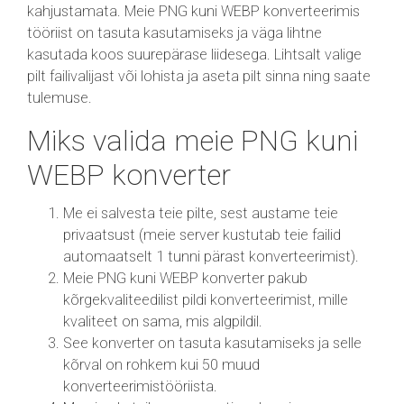
kahjustamata. Meie PNG kuni WEBP konverteerimis
tööriist on tasuta kasutamiseks ja väga lihtne
kasutada koos suurepärase liidesega. Lihtsalt valige
pilt failivalijast või lohista ja aseta pilt sinna ning saate
tulemuse.
Miks valida meie PNG kuni
WEBP konverter
Me ei salvesta teie pilte, sest austame teie
privaatsust (meie server kustutab teie failid
automaatselt 1 tunni pärast konverteerimist).
Meie PNG kuni WEBP konverter pakub
kõrgekvaliteedilist pildi konverteerimist, mille
kvaliteet on sama, mis algpildil.
See konverter on tasuta kasutamiseks ja selle
kõrval on rohkem kui 50 muud
konverteerimistööriista.