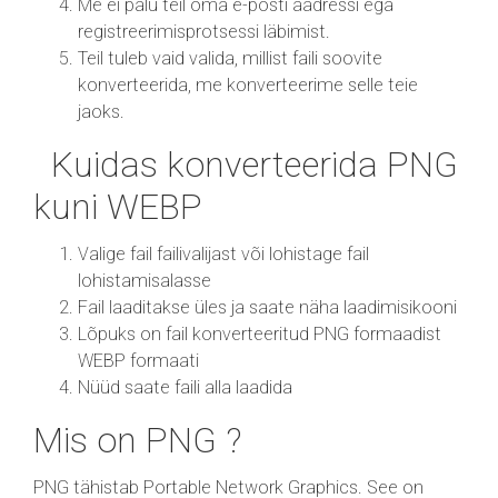
Me ei palu teil oma e-posti aadressi ega
registreerimisprotsessi läbimist.
Teil tuleb vaid valida, millist faili soovite
konverteerida, me konverteerime selle teie
jaoks.
Kuidas konverteerida PNG
kuni WEBP
Valige fail failivalijast või lohistage fail
lohistamisalasse
Fail laaditakse üles ja saate näha laadimisikooni
Lõpuks on fail konverteeritud PNG formaadist
WEBP formaati
Nüüd saate faili alla laadida
Mis on PNG ?
PNG tähistab Portable Network Graphics. See on