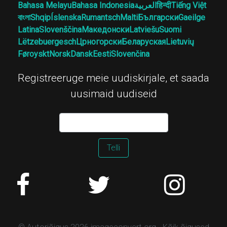
Bahasa Melayu
Bahasa Indonesia
العربية
हिन्दी
Tiếng Việt
বাংলা
Shqip
Íslenska
Rumantsch
Malti
Български
Gaeilge
Latina
Slovenščina
Македонски
Latviešu
Suomi
Lëtzebuergesch
Црногорски
Беларуская
Lietuvių
Føroyskt
Norsk
Dansk
Eesti
Slovenčina
Registreeruge meie uudiskirjale, et saada
uusimaid uudiseid
Telli