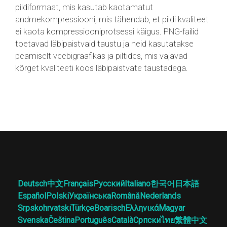
pildiformaat, mis kasutab kaotamatut
andmekompressiooni, mis tähendab, et pildi kvaliteet
ei kaota kompressiooniprotsessi käigus. PNG-failid
toetavad läbipaistvaid taustu ja neid kasutatakse
peamiselt veebigraafikas ja piltides, mis vajavad
kõrget kvaliteeti koos läbipaistvate taustadega.
Deutsch
中文
Français
Русский
Italiano
한국어
日本語
Español
Polski
Українська
Română
Nederlands
Srpskohrvatski
Türkçe
Boarisch
Ελληνικά
Magyar
Svenska
Čeština
Português
Català
Српски
ไทย
繁體中文