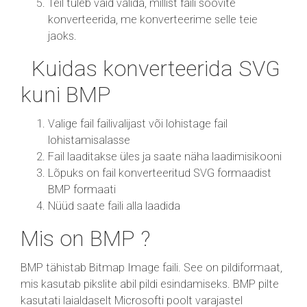
Teil tuleb vaid valida, millist faili soovite
konverteerida, me konverteerime selle teie
jaoks.
Kuidas konverteerida SVG
kuni BMP
Valige fail failivalijast või lohistage fail
lohistamisalasse
Fail laaditakse üles ja saate näha laadimisikooni
Lõpuks on fail konverteeritud SVG formaadist
BMP formaati
Nüüd saate faili alla laadida
Mis on BMP ?
BMP tähistab Bitmap Image faili. See on pildiformaat,
mis kasutab pikslite abil pildi esindamiseks. BMP pilte
kasutati laialdaselt Microsofti poolt varajastel