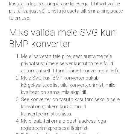
kasutada koos suurepärase liidesega. Lihtsalt valige
pilt failivalijast või lohista ja aseta pilt sinna ning saate
tulemuse.
Miks valida meie SVG kuni
BMP konverter
Me ei salvesta teie pilte, sest austame teie
privaatsust (meie server kustutab teie failid
automaatselt 1 tunni pärast konverteerimist).
Meie SVG kuni BMP konverter pakub
kõrgekvaliteedilist pildi konverteerimist, mille
kvaliteet on sama, mis algpildil.
See konverter on tasuta kasutamiseks ja selle
kõrval on rohkem kui 50 muud
konverteerimistööriista.
Me ei palu teil oma e-posti aadressi ega
registreerimisprotsessi läbimist.