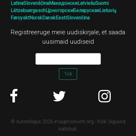
Latina
Slovenščina
Македонски
Latviešu
Suomi
Lëtzebuergesch
Црногорски
Беларуская
Lietuvių
Føroyskt
Norsk
Dansk
Eesti
Slovenčina
Registreeruge meie uudiskirjale, et saada
uusimaid uudiseid
Telli
© Autoriõigus 2026 imageconvert.org - Kõik õigused
kaitstud.