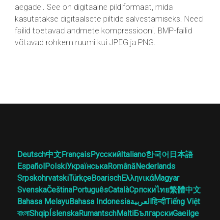
aegadel. See on digitaalne pildiformaat, mida
kasutatakse digitaalsete piltide salvestamiseks. Need
failid toetavad andmete kompressiooni. BMP-failid
võtavad rohkem ruumi kui JPEG ja PNG.
Deutsch
中文
Français
Русский
Italiano
한국어
日本語
Español
Polski
Українська
Română
Nederlands
Srpskohrvatski
Türkçe
Boarisch
Ελληνικά
Magyar
Svenska
Čeština
Português
Català
Српски
ไทย
繁體中文
Bahasa Melayu
Bahasa Indonesia
العربية
हिन्दी
Tiếng Việt
বাংলা
Shqip
Íslenska
Rumantsch
Malti
Български
Gaeilge