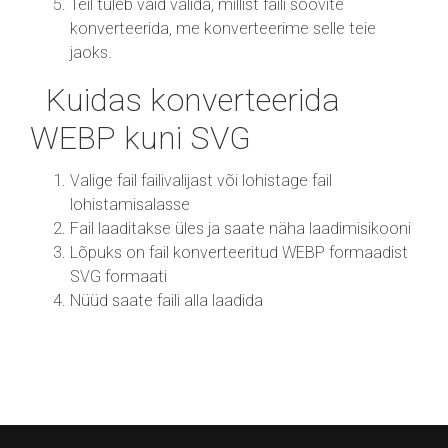
Teil tuleb vaid valida, millist faili soovite
konverteerida, me konverteerime selle teie
jaoks.
Kuidas konverteerida
WEBP kuni SVG
Valige fail failivalijast või lohistage fail
lohistamisalasse
Fail laaditakse üles ja saate näha laadimisikooni
Lõpuks on fail konverteeritud WEBP formaadist
SVG formaati
Nüüd saate faili alla laadida