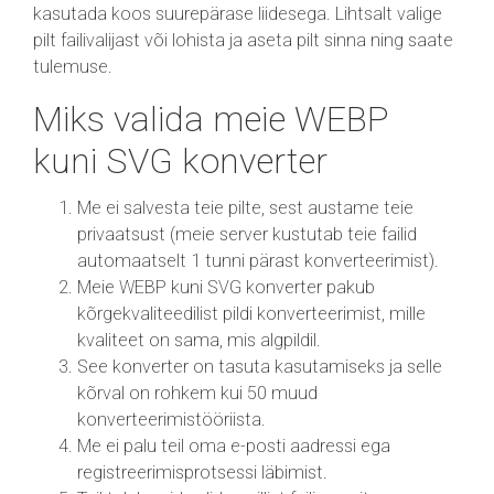
kasutada koos suurepärase liidesega. Lihtsalt valige
pilt failivalijast või lohista ja aseta pilt sinna ning saate
tulemuse.
Miks valida meie WEBP
kuni SVG konverter
Me ei salvesta teie pilte, sest austame teie
privaatsust (meie server kustutab teie failid
automaatselt 1 tunni pärast konverteerimist).
Meie WEBP kuni SVG konverter pakub
kõrgekvaliteedilist pildi konverteerimist, mille
kvaliteet on sama, mis algpildil.
See konverter on tasuta kasutamiseks ja selle
kõrval on rohkem kui 50 muud
konverteerimistööriista.
Me ei palu teil oma e-posti aadressi ega
registreerimisprotsessi läbimist.