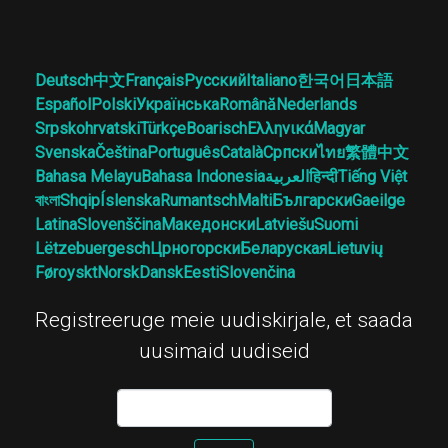
Deutsch
中文
Français
Русский
Italiano
한국어
日本語
Español
Polski
Українська
Română
Nederlands
Srpskohrvatski
Türkçe
Boarisch
Ελληνικά
Magyar
Svenska
Čeština
Português
Català
Српски
ไทย
繁體中文
Bahasa Melayu
Bahasa Indonesia
العربية
हिन्दी
Tiếng Việt
বাংলা
Shqip
Íslenska
Rumantsch
Malti
Български
Gaeilge
Latina
Slovenščina
Македонски
Latviešu
Suomi
Lëtzebuergesch
Црногорски
Беларуская
Lietuvių
Føroyskt
Norsk
Dansk
Eesti
Slovenčina
Registreeruge meie uudiskirjale, et saada
uusimaid uudiseid