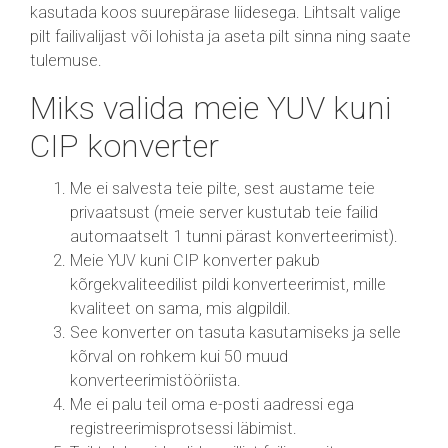
kasutada koos suurepärase liidesega. Lihtsalt valige
pilt failivalijast või lohista ja aseta pilt sinna ning saate
tulemuse.
Miks valida meie YUV kuni
CIP konverter
Me ei salvesta teie pilte, sest austame teie
privaatsust (meie server kustutab teie failid
automaatselt 1 tunni pärast konverteerimist).
Meie YUV kuni CIP konverter pakub
kõrgekvaliteedilist pildi konverteerimist, mille
kvaliteet on sama, mis algpildil.
See konverter on tasuta kasutamiseks ja selle
kõrval on rohkem kui 50 muud
konverteerimistööriista.
Me ei palu teil oma e-posti aadressi ega
registreerimisprotsessi läbimist.