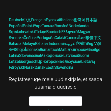
Deutsch
中文
Français
Русский
Italiano
한국어
日本語
Español
Polski
Українська
Română
Nederlands
Srpskohrvatski
Türkçe
Boarisch
Ελληνικά
Magyar
Svenska
Čeština
Português
Català
Српски
ไทย
繁體中文
Bahasa Melayu
Bahasa Indonesia
العربية
हिन्दी
Tiếng Việt
বাংলা
Shqip
Íslenska
Rumantsch
Malti
Български
Gaeilge
Latina
Slovenščina
Македонски
Latviešu
Suomi
Lëtzebuergesch
Црногорски
Беларуская
Lietuvių
Føroyskt
Norsk
Dansk
Eesti
Slovenčina
Registreeruge meie uudiskirjale, et saada
uusimaid uudiseid