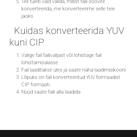
Teil tuleb vaid valida, millist faili soovite
konverteerida, me konverteerime selle teie
jaoks.
Kuidas konverteerida YUV
kuni CIP
Valige fail failivalijast või lohistage fail
lohistamisalasse
Fail laaditakse üles ja saate näha laadimisikooni
Lõpuks on fail konverteeritud YUV formaadist
CIP formaati
Nüüd saate faili alla laadida