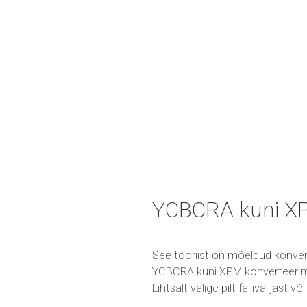
YCBCRA kuni XP
See tööriist on mõeldud konver
YCBCRA kuni XPM konverteerimis
Lihtsalt valige pilt failivalijast 