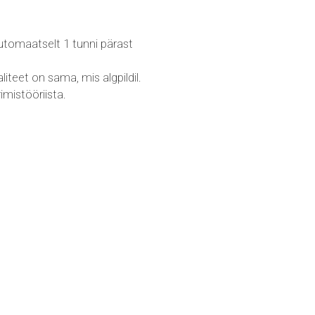
 automaatselt 1 tunni pärast
iteet on sama, mis algpildil.
mistööriista.