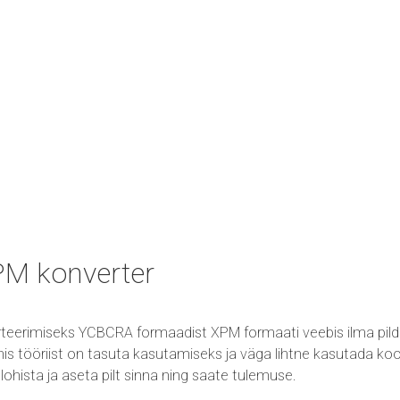
M konverter
teerimiseks YCBCRA formaadist XPM formaati veebis ilma pildi
 tööriist on tasuta kasutamiseks ja väga lihtne kasutada koo
või lohista ja aseta pilt sinna ning saate tulemuse.