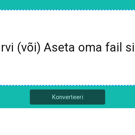
irvi (või) Aseta oma fail si
Konverteeri