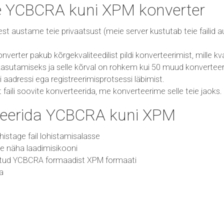
ie YCBCRA kuni XPM konverter
 sest austame teie privaatsust (meie server kustutab teie failid
rter pakub kõrgekvaliteedilist pildi konverteerimist, mille kval
asutamiseks ja selle kõrval on rohkem kui 50 muud konverteeri
i aadressi ega registreerimisprotsessi läbimist.
ist faili soovite konverteerida, me konverteerime selle teie jaoks.
teerida YCBCRA kuni XPM
 lohistage fail lohistamisalasse
ate näha laadimisikooni
ritud YCBCRA formaadist XPM formaati
da