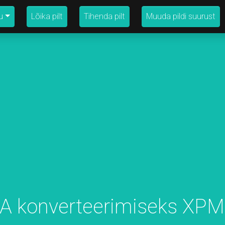
u
Lõika pilt
Tihenda pilt
Muuda pildi suurust
A konverteerimiseks XPM