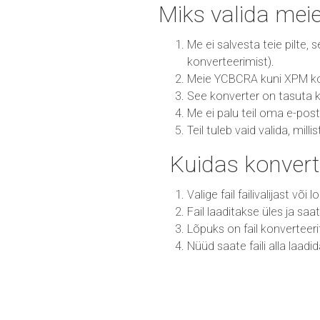
Miks valida me
Me ei salvesta teie pilte,
konverteerimist).
Meie YCBCRA kuni XPM konve
See konverter on tasuta k
Me ei palu teil oma e-post
Teil tuleb vaid valida, mill
Kuidas konver
Valige fail failivalijast või
Fail laaditakse üles ja sa
Lõpuks on fail konvertee
Nüüd saate faili alla laadi