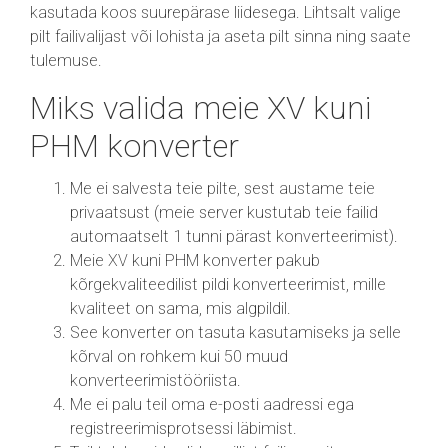
kasutada koos suurepärase liidesega. Lihtsalt valige
pilt failivalijast või lohista ja aseta pilt sinna ning saate
tulemuse.
Miks valida meie XV kuni
PHM konverter
Me ei salvesta teie pilte, sest austame teie
privaatsust (meie server kustutab teie failid
automaatselt 1 tunni pärast konverteerimist).
Meie XV kuni PHM konverter pakub
kõrgekvaliteedilist pildi konverteerimist, mille
kvaliteet on sama, mis algpildil.
See konverter on tasuta kasutamiseks ja selle
kõrval on rohkem kui 50 muud
konverteerimistööriista.
Me ei palu teil oma e-posti aadressi ega
registreerimisprotsessi läbimist.