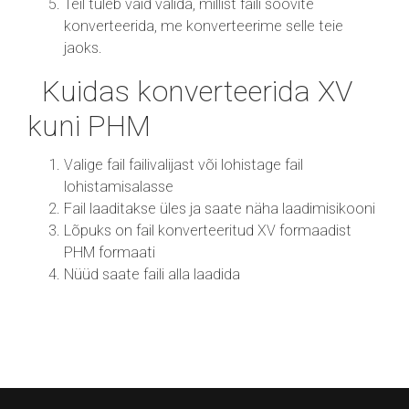
Teil tuleb vaid valida, millist faili soovite
konverteerida, me konverteerime selle teie
jaoks.
Kuidas konverteerida XV
kuni PHM
Valige fail failivalijast või lohistage fail
lohistamisalasse
Fail laaditakse üles ja saate näha laadimisikooni
Lõpuks on fail konverteeritud XV formaadist
PHM formaati
Nüüd saate faili alla laadida