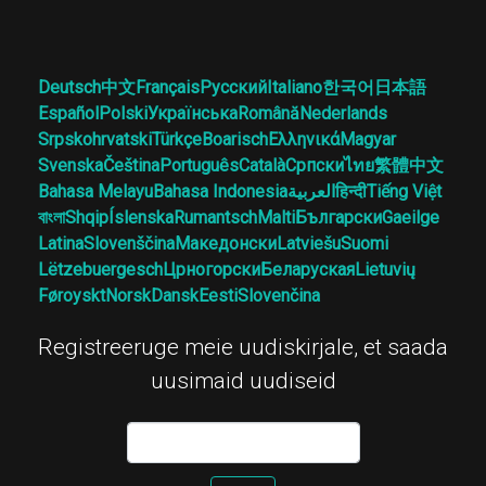
Deutsch
中文
Français
Русский
Italiano
한국어
日本語
Español
Polski
Українська
Română
Nederlands
Srpskohrvatski
Türkçe
Boarisch
Ελληνικά
Magyar
Svenska
Čeština
Português
Català
Српски
ไทย
繁體中文
Bahasa Melayu
Bahasa Indonesia
العربية
हिन्दी
Tiếng Việt
বাংলা
Shqip
Íslenska
Rumantsch
Malti
Български
Gaeilge
Latina
Slovenščina
Македонски
Latviešu
Suomi
Lëtzebuergesch
Црногорски
Беларуская
Lietuvių
Føroyskt
Norsk
Dansk
Eesti
Slovenčina
Registreeruge meie uudiskirjale, et saada
uusimaid uudiseid