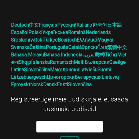
Deutsch
中文
Français
Русский
Italiano
한국어
日本語
Español
Polski
Українська
Română
Nederlands
Srpskohrvatski
Türkçe
Boarisch
Ελληνικά
Magyar
Svenska
Čeština
Português
Català
Српски
ไทย
繁體中文
Bahasa Melayu
Bahasa Indonesia
العربية
हिन्दी
Tiếng Việt
বাংলা
Shqip
Íslenska
Rumantsch
Malti
Български
Gaeilge
Latina
Slovenščina
Македонски
Latviešu
Suomi
Lëtzebuergesch
Црногорски
Беларуская
Lietuvių
Føroyskt
Norsk
Dansk
Eesti
Slovenčina
Registreeruge meie uudiskirjale, et saada
uusimaid uudiseid