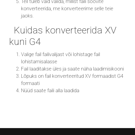
Teil tuleb vaid valida, millist faili soovite
konverteerida, me konverteerime selle teie
jaoks.
Kuidas konverteerida XV
kuni G4
Valige fail failivalijast või lohistage fail
lohistamisalasse
Fail laaditakse üles ja saate näha laadimisikooni
Lõpuks on fail konverteeritud XV formaadist G4
formaati
Nüüd saate faili alla laadida