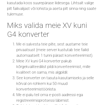
kasutada koos suurepärase liidesega. Lihtsalt valige
pilt failivalijast või lohista ja aseta pilt sinna ning saate
tulemuse.
Miks valida meie XV kuni
G4 konverter
Me ei salvesta teie pilte, sest austame teie
privaatsust (meie server kustutab teie failid
automaatselt 1 tunni pärast konverteerimist).
Meie XV kuni G4 konverter pakub
kõrgekvaliteedilist pildi konverteerimist, mille
kvaliteet on sama, mis algpildil.
See konverter on tasuta kasutamiseks ja selle
kõrval on rohkem kui 50 muud
konverteerimistööriista.
Me ei palu teil oma e-posti aadressi ega
registreerimisprotsessi läbimist.