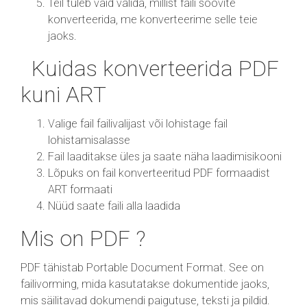
Teil tuleb vaid valida, millist faili soovite
konverteerida, me konverteerime selle teie
jaoks.
Kuidas konverteerida PDF
kuni ART
Valige fail failivalijast või lohistage fail
lohistamisalasse
Fail laaditakse üles ja saate näha laadimisikooni
Lõpuks on fail konverteeritud PDF formaadist
ART formaati
Nüüd saate faili alla laadida
Mis on PDF ?
PDF tähistab Portable Document Format. See on
failivorming, mida kasutatakse dokumentide jaoks,
mis säilitavad dokumendi paigutuse, teksti ja pildid.