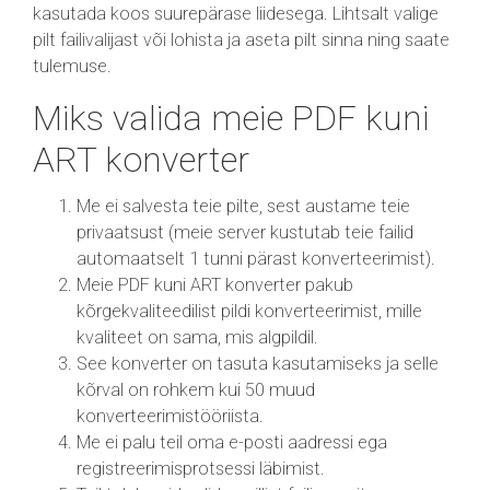
kasutada koos suurepärase liidesega. Lihtsalt valige
pilt failivalijast või lohista ja aseta pilt sinna ning saate
tulemuse.
Miks valida meie PDF kuni
ART konverter
Me ei salvesta teie pilte, sest austame teie
privaatsust (meie server kustutab teie failid
automaatselt 1 tunni pärast konverteerimist).
Meie PDF kuni ART konverter pakub
kõrgekvaliteedilist pildi konverteerimist, mille
kvaliteet on sama, mis algpildil.
See konverter on tasuta kasutamiseks ja selle
kõrval on rohkem kui 50 muud
konverteerimistööriista.
Me ei palu teil oma e-posti aadressi ega
registreerimisprotsessi läbimist.