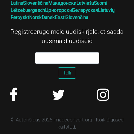
Latina
Slovenščina
Македонски
Latviešu
Suomi
Lëtzebuergesch
Црногорски
Беларуская
Lietuvių
Føroyskt
Norsk
Dansk
Eesti
Slovenčina
Registreeruge meie uudiskirjale, et saada
uusimaid uudiseid
Telli
© Autoriõigus 2026 imageconvert.org - Kõik õigused
kaitstud.