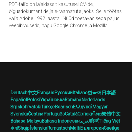
PDF-failid on laialdaselt kasutusel CV-de,
õigusdokumentide ja e-raamatute jaoks. Selle töötas
välja Adobe 1992. aastal. Nüüd toetavad seda paljud
veebibrauserid, nagu Google Chrome ja Mozilla.
Deutsch
中文
Français
Русский
Italiano
한국어
日本語
Español
Polski
Українська
Română
Nederlands
Srpskohrvatski
Türkçe
Boarisch
Ελληνικά
Magyar
Svenska
Čeština
Português
Català
Српски
ไทย
繁體中文
Bahasa Melayu
Bahasa Indonesia
العربية
हिन्दी
Tiếng Việt
বাংলা
Shqip
Íslenska
Rumantsch
Malti
Български
Gaeilge