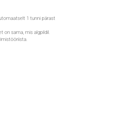
 automaatselt 1 tunni pärast
t on sama, mis algpildil.
mistööriista.