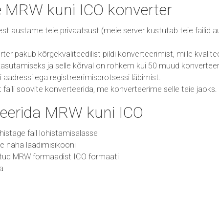
e MRW kuni ICO konverter
 sest austame teie privaatsust (meie server kustutab teie failid
r pakub kõrgekvaliteedilist pildi konverteerimist, mille kvalitee
asutamiseks ja selle kõrval on rohkem kui 50 muud konverteeri
i aadressi ega registreerimisprotsessi läbimist.
ist faili soovite konverteerida, me konverteerime selle teie jaoks.
eerida MRW kuni ICO
 lohistage fail lohistamisalasse
ate näha laadimisikooni
ritud MRW formaadist ICO formaati
da