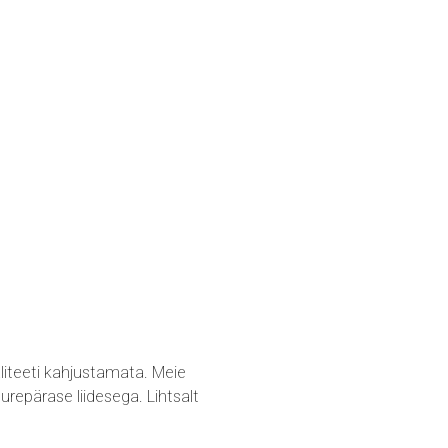
liteeti kahjustamata. Meie
repärase liidesega. Lihtsalt