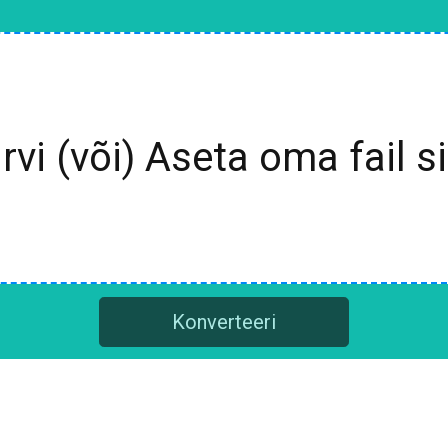
irvi (või) Aseta oma fail si
Konverteeri