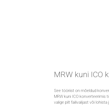
MRW kuni ICO k
See tööriist on mõeldud konver
MRW kuni ICO konverteerimis töö
valige pilt failivalijast või lohis