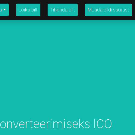
u
Lõika pilt
Tihenda pilt
Muuda pildi suurust
onverteerimiseks ICO