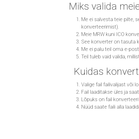
Miks valida mei
Me ei salvesta teie pilte,
konverteerimist).
Meie MRW kuni ICO konverte
See konverter on tasuta k
Me ei palu teil oma e-post
Teil tuleb vaid valida, mill
Kuidas konvert
Valige fail failivalijast või
Fail laaditakse üles ja sa
Lõpuks on fail konvertee
Nüüd saate faili alla laadi