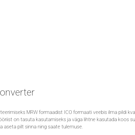
onverter
teerimiseks MRW formaadist ICO formaati veebis ilma pildi kva
riist on tasuta kasutamiseks ja väga lihtne kasutada koos suu
ta ja aseta pilt sinna ning saate tulemuse.