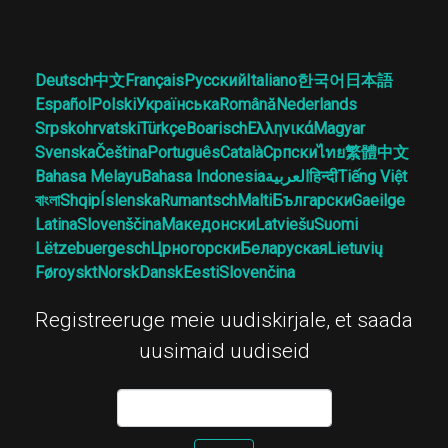
Deutsch
中文
Français
Русский
Italiano
한국어
日本語
Español
Polski
Українська
Română
Nederlands
Srpskohrvatski
Türkçe
Boarisch
Ελληνικά
Magyar
Svenska
Čeština
Português
Català
Српски
ไทย
繁體中文
Bahasa Melayu
Bahasa Indonesia
العربية
हिन्दी
Tiếng Việt
বাংলা
Shqip
Íslenska
Rumantsch
Malti
Български
Gaeilge
Latina
Slovenščina
Македонски
Latviešu
Suomi
Lëtzebuergesch
Црногорски
Беларуская
Lietuvių
Føroyskt
Norsk
Dansk
Eesti
Slovenčina
Registreeruge meie uudiskirjale, et saada
uusimaid uudiseid