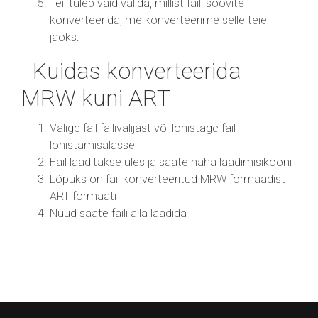
Teil tuleb vaid valida, millist faili soovite
konverteerida, me konverteerime selle teie
jaoks.
Kuidas konverteerida
MRW kuni ART
Valige fail failivalijast või lohistage fail
lohistamisalasse
Fail laaditakse üles ja saate näha laadimisikooni
Lõpuks on fail konverteeritud MRW formaadist
ART formaati
Nüüd saate faili alla laadida