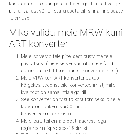
kasutada koos suurepärase liidesega. Lihtsalt valige
pilt failivalijast või lohista ja aseta pilt sinna ning saate
tulemuse.
Miks valida meie MRW kuni
ART konverter
Me ei salvesta teie pilte, sest austame teie
privaatsust (meie server kustutab teie failid
automaatselt 1 tunni pärast konverteerimist).
Meie MRW kuni ART konverter pakub
kõrgekvaliteedilist pildi konverteerimist, mille
kvaliteet on sama, mis algpildil.
See konverter on tasuta kasutamiseks ja selle
kõrval on rohkem kui 50 muud
konverteerimistööriista.
Me ei palu teil oma e-posti aadressi ega
registreerimisprotsessi läbimist.