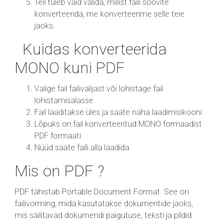
Teil tuleb vaid valida, millist faili soovite
konverteerida, me konverteerime selle teie
jaoks.
Kuidas konverteerida
MONO kuni PDF
Valige fail failivalijast või lohistage fail
lohistamisalasse
Fail laaditakse üles ja saate näha laadimisikooni
Lõpuks on fail konverteeritud MONO formaadist
PDF formaati
Nüüd saate faili alla laadida
Mis on PDF ?
PDF tähistab Portable Document Format. See on
failivorming, mida kasutatakse dokumentide jaoks,
mis säilitavad dokumendi paigutuse, teksti ja pildid.