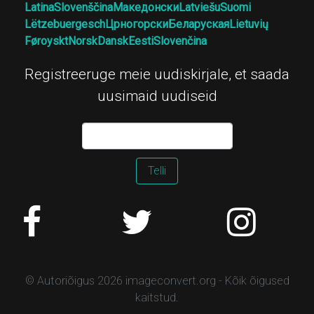
Latina
Slovenščina
Македонски
Latviešu
Suomi
Lëtzebuergesch
Црногорски
Беларуская
Lietuvių
Føroyskt
Norsk
Dansk
Eesti
Slovenčina
Registreeruge meie uudiskirjale, et saada
uusimaid uudiseid
Telli
© Autoriõigus 2026 imageconvert.org - Kõik õigused
kaitstud.