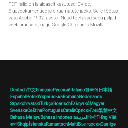
PDF-failid on laialdaselt kasutusel CV-de,
õigusdokumentide ja e-raamatute jaoks. Selle töötas
välja Adobe 1992. aastal. Nüüd toetavad seda paljud
veebibrauserid, nagu Google Chrome ja Mozilla.
Deutsch
中文
Français
Русский
Italiano
한국어
日本語
Español
Polski
Українська
Română
Nederlands
Srpskohrvatski
Türkçe
Boarisch
Ελληνικά
Magyar
Svenska
Čeština
Português
Català
Српски
ไทย
繁體中文
Bahasa Melayu
Bahasa Indonesia
العربية
हिन्दी
Tiếng Việt
বাংলা
Shqip
Íslenska
Rumantsch
Malti
Български
Gaeilge