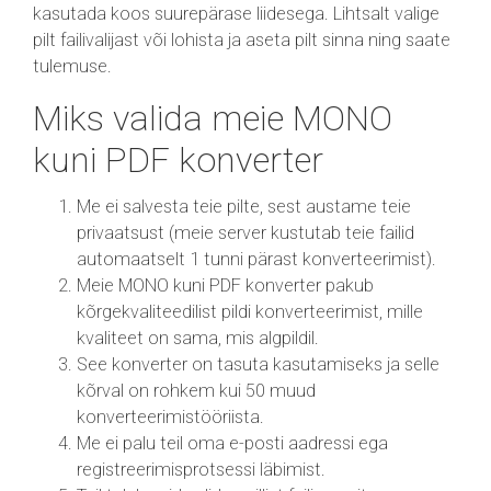
kasutada koos suurepärase liidesega. Lihtsalt valige
pilt failivalijast või lohista ja aseta pilt sinna ning saate
tulemuse.
Miks valida meie MONO
kuni PDF konverter
Me ei salvesta teie pilte, sest austame teie
privaatsust (meie server kustutab teie failid
automaatselt 1 tunni pärast konverteerimist).
Meie MONO kuni PDF konverter pakub
kõrgekvaliteedilist pildi konverteerimist, mille
kvaliteet on sama, mis algpildil.
See konverter on tasuta kasutamiseks ja selle
kõrval on rohkem kui 50 muud
konverteerimistööriista.
Me ei palu teil oma e-posti aadressi ega
registreerimisprotsessi läbimist.