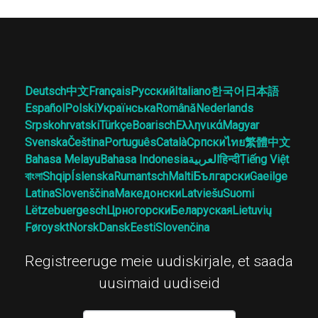
Deutsch
中文
Français
Русский
Italiano
한국어
日本語
Español
Polski
Українська
Română
Nederlands
Srpskohrvatski
Türkçe
Boarisch
Ελληνικά
Magyar
Svenska
Čeština
Português
Català
Српски
ไทย
繁體中文
Bahasa Melayu
Bahasa Indonesia
العربية
हिन्दी
Tiếng Việt
বাংলা
Shqip
Íslenska
Rumantsch
Malti
Български
Gaeilge
Latina
Slovenščina
Македонски
Latviešu
Suomi
Lëtzebuergesch
Црногорски
Беларуская
Lietuvių
Føroyskt
Norsk
Dansk
Eesti
Slovenčina
Registreeruge meie uudiskirjale, et saada
uusimaid uudiseid