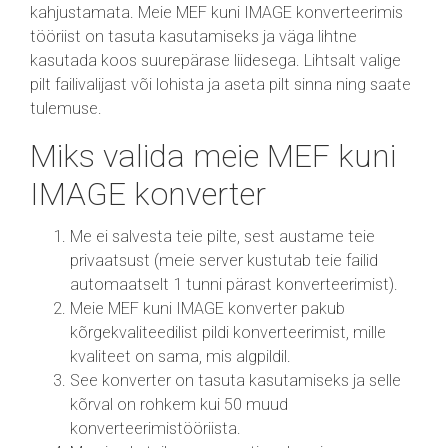
kahjustamata. Meie MEF kuni IMAGE konverteerimis
tööriist on tasuta kasutamiseks ja väga lihtne
kasutada koos suurepärase liidesega. Lihtsalt valige
pilt failivalijast või lohista ja aseta pilt sinna ning saate
tulemuse.
Miks valida meie MEF kuni
IMAGE konverter
Me ei salvesta teie pilte, sest austame teie
privaatsust (meie server kustutab teie failid
automaatselt 1 tunni pärast konverteerimist).
Meie MEF kuni IMAGE konverter pakub
kõrgekvaliteedilist pildi konverteerimist, mille
kvaliteet on sama, mis algpildil.
See konverter on tasuta kasutamiseks ja selle
kõrval on rohkem kui 50 muud
konverteerimistööriista.