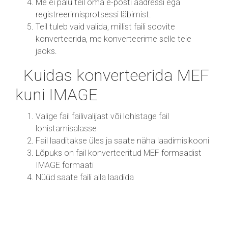
Me ei palu teil oma e-posti aadressi ega
registreerimisprotsessi läbimist.
Teil tuleb vaid valida, millist faili soovite
konverteerida, me konverteerime selle teie
jaoks.
Kuidas konverteerida MEF
kuni IMAGE
Valige fail failivalijast või lohistage fail
lohistamisalasse
Fail laaditakse üles ja saate näha laadimisikooni
Lõpuks on fail konverteeritud MEF formaadist
IMAGE formaati
Nüüd saate faili alla laadida