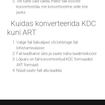
Teil tuleb vaid valida, millist faili soovite
konverteerida, me konverteerime selle teie
jaoks.
Kuidas konverteerida KDC
kuni ART
Valige fail failivalijast või lohistage fail
lohistamisalasse
Fail laaditakse üles ja saate näha laadimisikooni
Lõpuks on fail konverteeritud KDC formaadist
ART formaati
Nüüd saate faili alla laadida