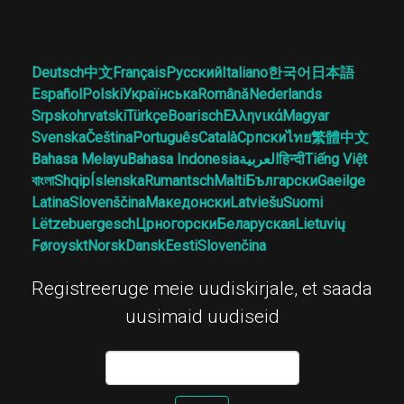
Deutsch
中文
Français
Русский
Italiano
한국어
日本語
Español
Polski
Українська
Română
Nederlands
Srpskohrvatski
Türkçe
Boarisch
Ελληνικά
Magyar
Svenska
Čeština
Português
Català
Српски
ไทย
繁體中文
Bahasa Melayu
Bahasa Indonesia
العربية
हिन्दी
Tiếng Việt
বাংলা
Shqip
Íslenska
Rumantsch
Malti
Български
Gaeilge
Latina
Slovenščina
Македонски
Latviešu
Suomi
Lëtzebuergesch
Црногорски
Беларуская
Lietuvių
Føroyskt
Norsk
Dansk
Eesti
Slovenčina
Registreeruge meie uudiskirjale, et saada
uusimaid uudiseid