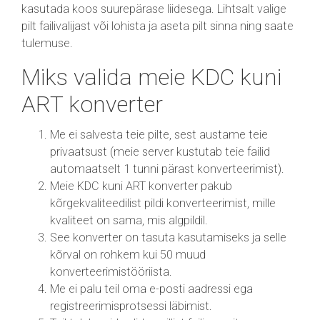
kasutada koos suurepärase liidesega. Lihtsalt valige
pilt failivalijast või lohista ja aseta pilt sinna ning saate
tulemuse.
Miks valida meie KDC kuni
ART konverter
Me ei salvesta teie pilte, sest austame teie
privaatsust (meie server kustutab teie failid
automaatselt 1 tunni pärast konverteerimist).
Meie KDC kuni ART konverter pakub
kõrgekvaliteedilist pildi konverteerimist, mille
kvaliteet on sama, mis algpildil.
See konverter on tasuta kasutamiseks ja selle
kõrval on rohkem kui 50 muud
konverteerimistööriista.
Me ei palu teil oma e-posti aadressi ega
registreerimisprotsessi läbimist.