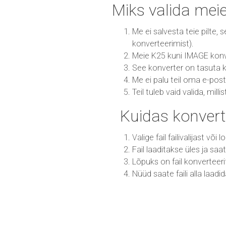
Miks valida mei
Me ei salvesta teie pilte,
konverteerimist).
Meie K25 kuni IMAGE konver
See konverter on tasuta k
Me ei palu teil oma e-post
Teil tuleb vaid valida, mill
Kuidas konvert
Valige fail failivalijast või
Fail laaditakse üles ja sa
Lõpuks on fail konvertee
Nüüd saate faili alla laadi