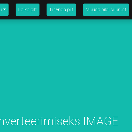
u
Lõika pilt
Tihenda pilt
Muuda pildi suurust
onverteerimiseks IMAGE