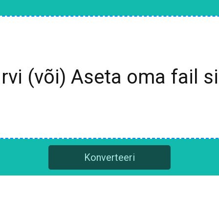
irvi (või) Aseta oma fail si
Konverteeri