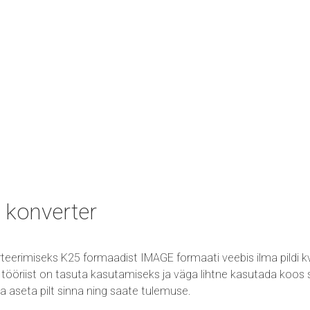
 konverter
teerimiseks K25 formaadist IMAGE formaati veebis ilma pildi k
ööriist on tasuta kasutamiseks ja väga lihtne kasutada koos s
ta ja aseta pilt sinna ning saate tulemuse.