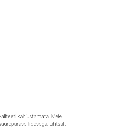
valiteeti kahjustamata. Meie
uurepärase liidesega. Lihtsalt