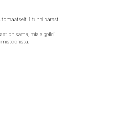
 automaatselt 1 tunni pärast
eet on sama, mis algpildil.
mistööriista.