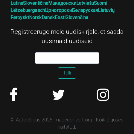
Latina
Slovenščina
Македонски
Latviešu
Suomi
Lëtzebuergesch
Црногорски
Беларуская
Lietuvių
Føroyskt
Norsk
Dansk
Eesti
Slovenčina
Registreeruge meie uudiskirjale, et saada
uusimaid uudiseid
Telli
© Autoriõigus 2026 imageconvert.org - Kõik õigused
kaitstud.