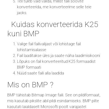
Teil tuleb vaid valida, millist faili soovite
konverteerida, me konverteerime selle teie
jaoks.
Kuidas konverteerida K25
kuni BMP
Valige fail failivalijast või lohistage fail
lohistamisalasse
Fail laaditakse üles ja saate näha laadimisikooni
Lõpuks on fail konverteeritud K25 formaadist
BMP formaati
Nüüd saate faili alla laadida
Mis on BMP ?
BMP tähistab Bitmap Image faili. See on pildiformaat,
mis kasutab pikslite abil pildi esindamiseks. BMP pilte
kasutati laialdaselt Microsofti poolt varajastel