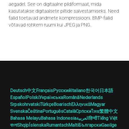
aegadel. See on digitaalne pildiformaat, mida
kasutatakse digitaalsete piltide salvestamiseks. Need
failid toetavad andmete kompressiooni. BMP-failid
võtavad rohkem ruumi kui JPEG ja PNG.
Deutsch
中文
Français
Русский
Italiano
한국어
日本語
Español
Polski
Українська
Română
Nederlands
Srpskohrvatski
Türkçe
Boarisch
Ελληνικά
Magyar
Svenska
Čeština
Português
Català
Српски
ไทย
繁體中文
Bahasa Melayu
Bahasa Indonesia
العربية
हिन्दी
Tiếng Việt
বাংলা
Shqip
Íslenska
Rumantsch
Malti
Български
Gaeilge