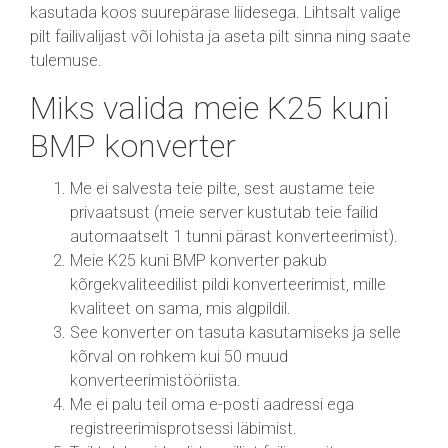
kasutada koos suurepärase liidesega. Lihtsalt valige
pilt failivalijast või lohista ja aseta pilt sinna ning saate
tulemuse.
Miks valida meie K25 kuni
BMP konverter
Me ei salvesta teie pilte, sest austame teie
privaatsust (meie server kustutab teie failid
automaatselt 1 tunni pärast konverteerimist).
Meie K25 kuni BMP konverter pakub
kõrgekvaliteedilist pildi konverteerimist, mille
kvaliteet on sama, mis algpildil.
See konverter on tasuta kasutamiseks ja selle
kõrval on rohkem kui 50 muud
konverteerimistööriista.
Me ei palu teil oma e-posti aadressi ega
registreerimisprotsessi läbimist.