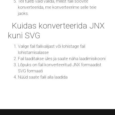
Teil tuleb vaid valida, millist faili soovite
konverteerida, me konverteerime selle teie
jaoks.
Kuidas konverteerida JNX
kuni SVG
Valige fail failivalijast või lohistage fail
lohistamisalasse
Fail laaditakse üles ja saate näha laadimisikooni
Lõpuks on fail konverteeritud JNX formaadist
SVG formaati
Nüüd saate faili alla laadida