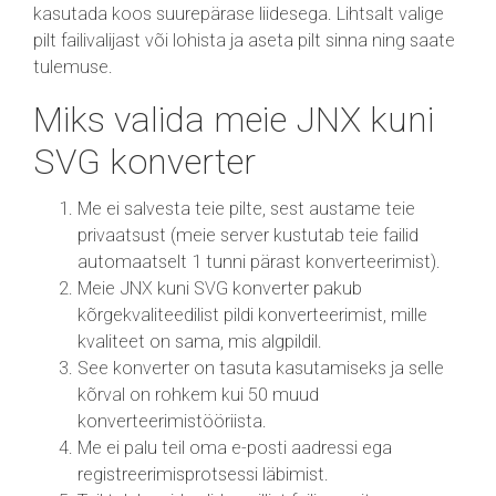
kasutada koos suurepärase liidesega. Lihtsalt valige
pilt failivalijast või lohista ja aseta pilt sinna ning saate
tulemuse.
Miks valida meie JNX kuni
SVG konverter
Me ei salvesta teie pilte, sest austame teie
privaatsust (meie server kustutab teie failid
automaatselt 1 tunni pärast konverteerimist).
Meie JNX kuni SVG konverter pakub
kõrgekvaliteedilist pildi konverteerimist, mille
kvaliteet on sama, mis algpildil.
See konverter on tasuta kasutamiseks ja selle
kõrval on rohkem kui 50 muud
konverteerimistööriista.
Me ei palu teil oma e-posti aadressi ega
registreerimisprotsessi läbimist.