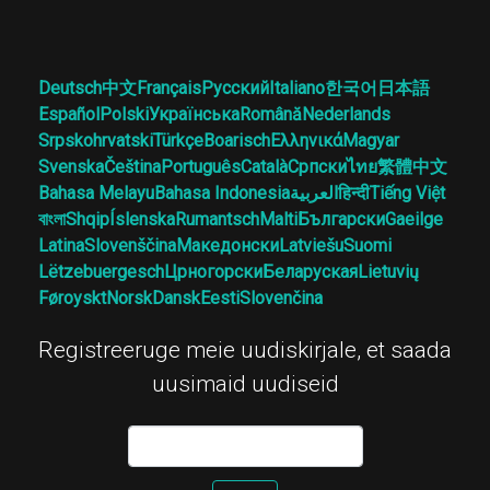
Deutsch
中文
Français
Русский
Italiano
한국어
日本語
Español
Polski
Українська
Română
Nederlands
Srpskohrvatski
Türkçe
Boarisch
Ελληνικά
Magyar
Svenska
Čeština
Português
Català
Српски
ไทย
繁體中文
Bahasa Melayu
Bahasa Indonesia
العربية
हिन्दी
Tiếng Việt
বাংলা
Shqip
Íslenska
Rumantsch
Malti
Български
Gaeilge
Latina
Slovenščina
Македонски
Latviešu
Suomi
Lëtzebuergesch
Црногорски
Беларуская
Lietuvių
Føroyskt
Norsk
Dansk
Eesti
Slovenčina
Registreeruge meie uudiskirjale, et saada
uusimaid uudiseid