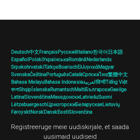
Deutsch
中文
Français
Русский
Italiano
한국어
日本語
Español
Polski
Українська
Română
Nederlands
Srpskohrvatski
Türkçe
Boarisch
Ελληνικά
Magyar
Svenska
Čeština
Português
Català
Српски
ไทย
繁體中文
Bahasa Melayu
Bahasa Indonesia
العربية
हिन्दी
Tiếng Việt
বাংলা
Shqip
Íslenska
Rumantsch
Malti
Български
Gaeilge
Latina
Slovenščina
Македонски
Latviešu
Suomi
Lëtzebuergesch
Црногорски
Беларуская
Lietuvių
Føroyskt
Norsk
Dansk
Eesti
Slovenčina
Registreeruge meie uudiskirjale, et saada
uusimaid uudiseid