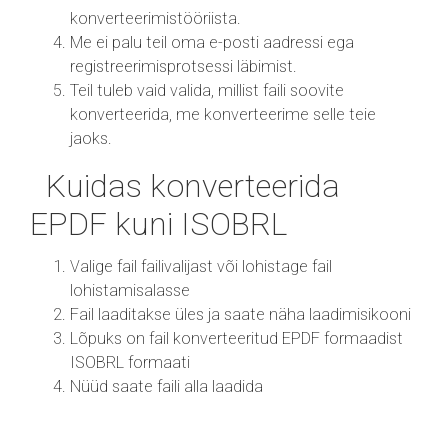
konverteerimistööriista.
Me ei palu teil oma e-posti aadressi ega
registreerimisprotsessi läbimist.
Teil tuleb vaid valida, millist faili soovite
konverteerida, me konverteerime selle teie
jaoks.
Kuidas konverteerida
EPDF kuni ISOBRL
Valige fail failivalijast või lohistage fail
lohistamisalasse
Fail laaditakse üles ja saate näha laadimisikooni
Lõpuks on fail konverteeritud EPDF formaadist
ISOBRL formaati
Nüüd saate faili alla laadida