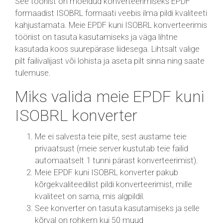
See tööriist on mõeldud konverteerimiseks EPDF
formaadist ISOBRL formaati veebis ilma pildi kvaliteeti
kahjustamata. Meie EPDF kuni ISOBRL konverteerimis
tööriist on tasuta kasutamiseks ja väga lihtne
kasutada koos suurepärase liidesega. Lihtsalt valige
pilt failivalijast või lohista ja aseta pilt sinna ning saate
tulemuse.
Miks valida meie EPDF kuni
ISOBRL konverter
Me ei salvesta teie pilte, sest austame teie
privaatsust (meie server kustutab teie failid
automaatselt 1 tunni pärast konverteerimist).
Meie EPDF kuni ISOBRL konverter pakub
kõrgekvaliteedilist pildi konverteerimist, mille
kvaliteet on sama, mis algpildil.
See konverter on tasuta kasutamiseks ja selle
kõrval on rohkem kui 50 muud