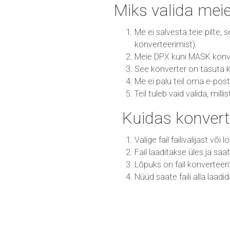
Miks valida mei
Me ei salvesta teie pilte,
konverteerimist).
Meie DPX kuni MASK konvert
See konverter on tasuta k
Me ei palu teil oma e-post
Teil tuleb vaid valida, mill
Kuidas konver
Valige fail failivalijast või
Fail laaditakse üles ja sa
Lõpuks on fail konvertee
Nüüd saate faili alla laadi