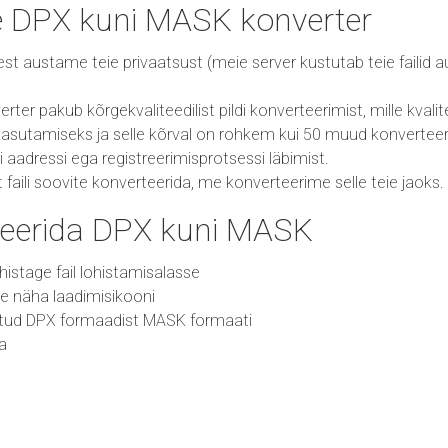
e DPX kuni MASK konverter
 sest austame teie privaatsust (meie server kustutab teie failid
er pakub kõrgekvaliteedilist pildi konverteerimist, mille kvalite
asutamiseks ja selle kõrval on rohkem kui 50 muud konverteeri
i aadressi ega registreerimisprotsessi läbimist.
ist faili soovite konverteerida, me konverteerime selle teie jaoks.
teerida DPX kuni MASK
 lohistage fail lohistamisalasse
ate näha laadimisikooni
ritud DPX formaadist MASK formaati
da