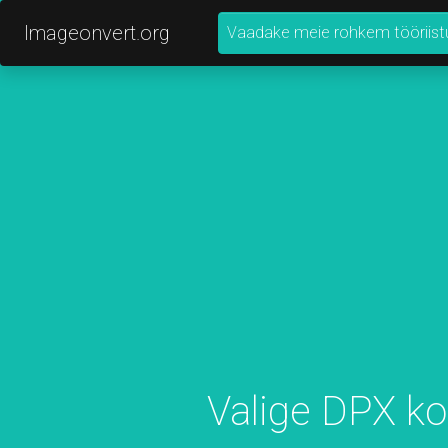
Imageonvert.org
Vaadake meie rohkem tööriist
Valige DPX k