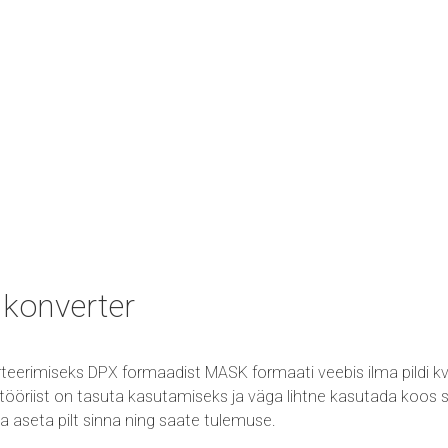
konverter
teerimiseks DPX formaadist MASK formaati veebis ilma pildi kv
öriist on tasuta kasutamiseks ja väga lihtne kasutada koos su
ta ja aseta pilt sinna ning saate tulemuse.