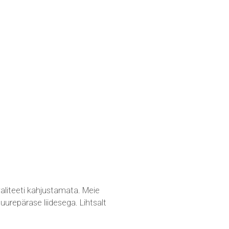
aliteeti kahjustamata. Meie
urepärase liidesega. Lihtsalt