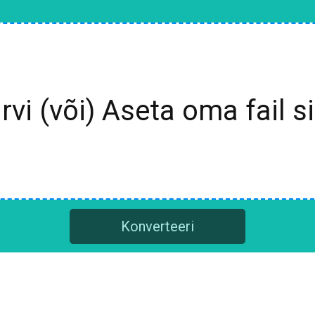
irvi (või) Aseta oma fail si
Konverteeri