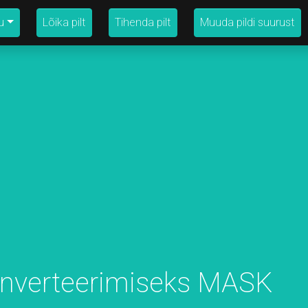
u
Lõika pilt
Tihenda pilt
Muuda pildi suurust
onverteerimiseks MASK