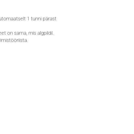
 automaatselt 1 tunni pärast
et on sama, mis algpildil.
mistööriista.