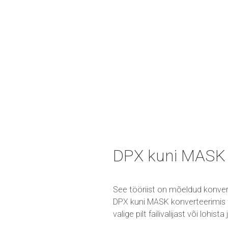
DPX kuni MASK 
See tööriist on mõeldud konver
DPX kuni MASK konverteerimis tö
valige pilt failivalijast või lohis