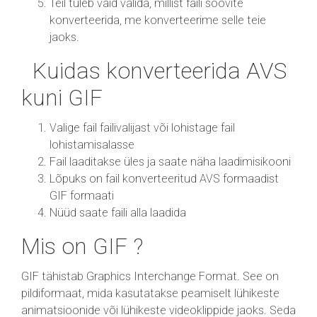
Teil tuleb vaid valida, millist faili soovite
konverteerida, me konverteerime selle teie
jaoks.
Kuidas konverteerida AVS
kuni GIF
Valige fail failivalijast või lohistage fail
lohistamisalasse
Fail laaditakse üles ja saate näha laadimisikooni
Lõpuks on fail konverteeritud AVS formaadist
GIF formaati
Nüüd saate faili alla laadida
Mis on GIF ?
GIF tähistab Graphics Interchange Format. See on
pildiformaat, mida kasutatakse peamiselt lühikeste
animatsioonide või lühikeste videoklippide jaoks. Seda