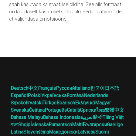
saab kasutada ka staatilise pildina. See pildiformaat
on laialdaselt kasutusel sotsiaalmeedia platvormidel,
et väljendada emotsioone.
Deutsch
中文
Français
Русский
Italiano
한국어
日本語
Español
Polski
Українська
Română
Nederlands
Srpskohrvatski
Türkçe
Boarisch
Ελληνικά
Magyar
Svenska
Čeština
Português
Català
Српски
ไทย
繁體中文
Bahasa Melayu
Bahasa Indonesia
العربية
हिन्दी
Tiếng Việt
বাংলা
Shqip
Íslenska
Rumantsch
Malti
Български
Gaeilge
Latina
Slovenščina
Македонски
Latviešu
Suomi