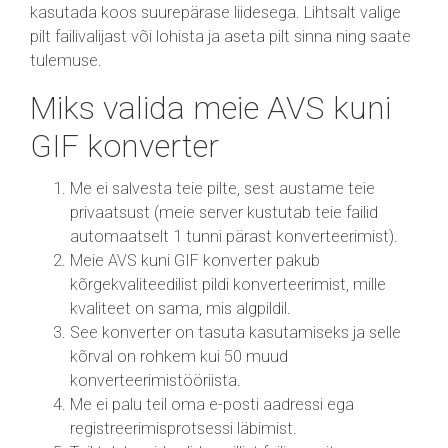
kasutada koos suurepärase liidesega. Lihtsalt valige
pilt failivalijast või lohista ja aseta pilt sinna ning saate
tulemuse.
Miks valida meie AVS kuni
GIF konverter
Me ei salvesta teie pilte, sest austame teie
privaatsust (meie server kustutab teie failid
automaatselt 1 tunni pärast konverteerimist).
Meie AVS kuni GIF konverter pakub
kõrgekvaliteedilist pildi konverteerimist, mille
kvaliteet on sama, mis algpildil.
See konverter on tasuta kasutamiseks ja selle
kõrval on rohkem kui 50 muud
konverteerimistööriista.
Me ei palu teil oma e-posti aadressi ega
registreerimisprotsessi läbimist.