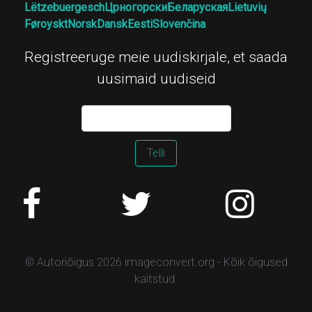
Lëtzebuergesch
Црногорски
Беларуская
Lietuvių
Føroyskt
Norsk
Dansk
Eesti
Slovenčina
Registreeruge meie uudiskirjale, et saada
uusimaid uudiseid
Telli
© Autoriõigus 2026 imageconvert.org - Kõik õigused
kaitstud.