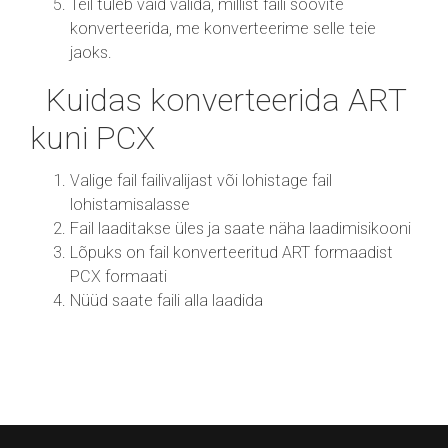
Teil tuleb vaid valida, millist faili soovite
konverteerida, me konverteerime selle teie
jaoks.
Kuidas konverteerida ART
kuni PCX
Valige fail failivalijast või lohistage fail
lohistamisalasse
Fail laaditakse üles ja saate näha laadimisikooni
Lõpuks on fail konverteeritud ART formaadist
PCX formaati
Nüüd saate faili alla laadida