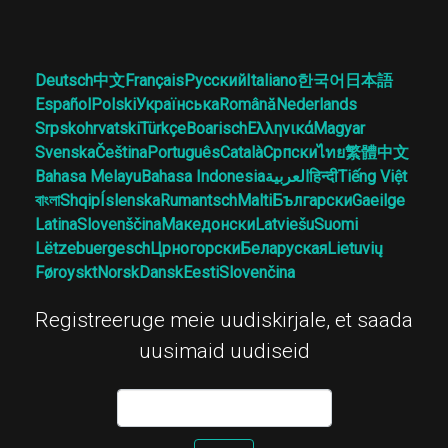
Deutsch
中文
Français
Русский
Italiano
한국어
日本語
Español
Polski
Українська
Română
Nederlands
Srpskohrvatski
Türkçe
Boarisch
Ελληνικά
Magyar
Svenska
Čeština
Português
Català
Српски
ไทย
繁體中文
Bahasa Melayu
Bahasa Indonesia
العربية
हिन्दी
Tiếng Việt
বাংলা
Shqip
Íslenska
Rumantsch
Malti
Български
Gaeilge
Latina
Slovenščina
Македонски
Latviešu
Suomi
Lëtzebuergesch
Црногорски
Беларуская
Lietuvių
Føroyskt
Norsk
Dansk
Eesti
Slovenčina
Registreeruge meie uudiskirjale, et saada
uusimaid uudiseid