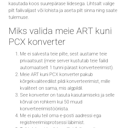
kasutada koos suurepärase liidesega. Lihtsalt valige
pilt failivalijast või lohista ja aseta pilt sinna ning saate
tulemuse.
Miks valida meie ART kuni
PCX konverter
Me ei salvesta teie pilte, sest austame teie
privaatsust (meie server kustutab teie failid
automaatselt 1 tunni pärast konverteerimist).
Meie ART kuni PCX konverter pakub
kõrgekvaliteedilist pildi konverteerimist, mille
kvaliteet on sama, mis algpildil.
See konverter on tasuta kasutamiseks ja selle
kõrval on rohkem kui 50 muud
konverteerimistööriista.
Me ei palu teil oma e-posti aadressi ega
registreerimisprotsessi läbimist.