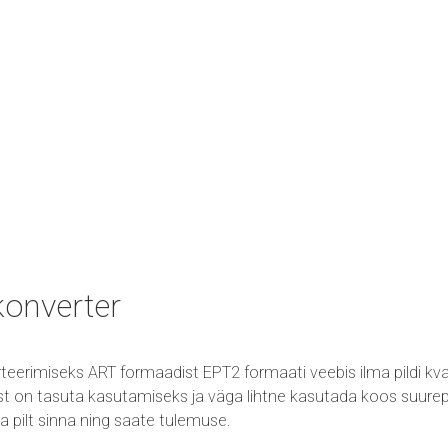
konverter
teerimiseks ART formaadist EPT2 formaati veebis ilma pildi kva
st on tasuta kasutamiseks ja väga lihtne kasutada koos suurepär
seta pilt sinna ning saate tulemuse.