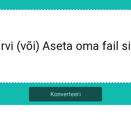
irvi (või) Aseta oma fail si
Konverteeri