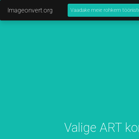
Imageonvert.org
Vaadake meie rohkem tööriist
Valige ART k