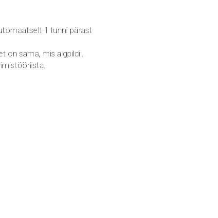
 automaatselt 1 tunni pärast
t on sama, mis algpildil.
mistööriista.