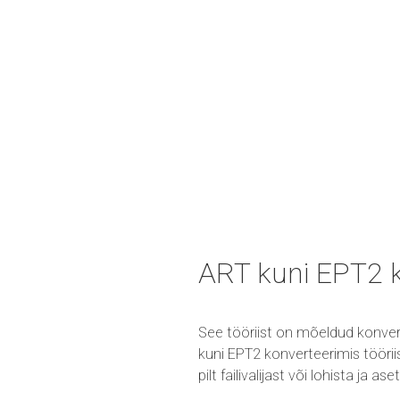
ART kuni EPT2 
See tööriist on mõeldud konver
kuni EPT2 konverteerimis töörii
pilt failivalijast või lohista ja a