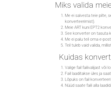
Miks valida mei
Me ei salvesta teie pilte,
konverteerimist).
Meie ART kuni EPT2 konverte
See konverter on tasuta k
Me ei palu teil oma e-post
Teil tuleb vaid valida, mill
Kuidas konvert
Valige fail failivalijast või
Fail laaditakse üles ja sa
Lõpuks on fail konverteer
Nüüd saate faili alla laadi