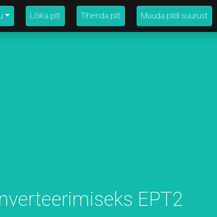
u
Lõika pilt
Tihenda pilt
Muuda pildi suurust
onverteerimiseks EPT2