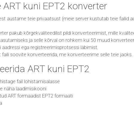
e ART kuni EPT2 konverter
 sest austame teie privaatsust (meie server kustutab teie failid
r pakub kõrgekvaliteedilist pildi konverteerimist, mille kvalitee
asutamiseks ja selle kõrval on rohkem kui 50 muud konverteeri
i aadressi ega registreerimisprotsessi läbimist.
ist faili soovite konverteerida, me konverteerime selle teie jaoks.
eerida ART kuni EPT2
 lohistage fail lohistamisalasse
ate näha laadimisikooni
itud ART formaadist EPT2 formaati
da