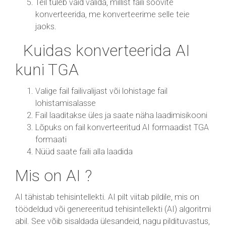
Teil tuleb vaid valida, millist faili soovite
konverteerida, me konverteerime selle teie
jaoks.
Kuidas konverteerida AI
kuni TGA
Valige fail failivalijast või lohistage fail
lohistamisalasse
Fail laaditakse üles ja saate näha laadimisikooni
Lõpuks on fail konverteeritud AI formaadist TGA
formaati
Nüüd saate faili alla laadida
Mis on AI ?
AI tähistab tehisintellekti. AI pilt viitab pildile, mis on
töödeldud või genereeritud tehisintellekti (AI) algoritmi
abil. See võib sisaldada ülesandeid, nagu pildituvastus,