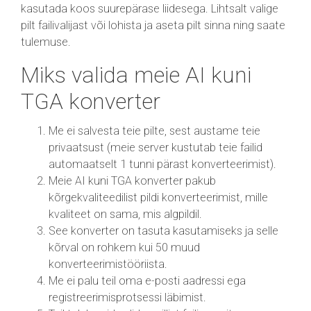
kasutada koos suurepärase liidesega. Lihtsalt valige
pilt failivalijast või lohista ja aseta pilt sinna ning saate
tulemuse.
Miks valida meie AI kuni
TGA konverter
Me ei salvesta teie pilte, sest austame teie
privaatsust (meie server kustutab teie failid
automaatselt 1 tunni pärast konverteerimist).
Meie AI kuni TGA konverter pakub
kõrgekvaliteedilist pildi konverteerimist, mille
kvaliteet on sama, mis algpildil.
See konverter on tasuta kasutamiseks ja selle
kõrval on rohkem kui 50 muud
konverteerimistööriista.
Me ei palu teil oma e-posti aadressi ega
registreerimisprotsessi läbimist.