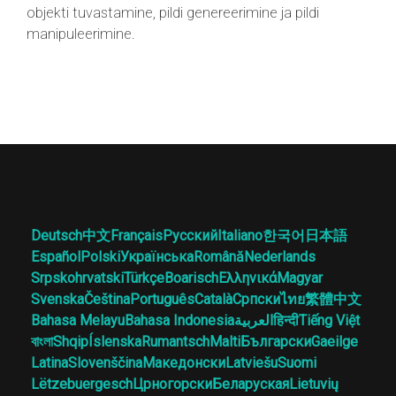
objekti tuvastamine, pildi genereerimine ja pildi
manipuleerimine.
Deutsch
中文
Français
Русский
Italiano
한국어
日本語
Español
Polski
Українська
Română
Nederlands
Srpskohrvatski
Türkçe
Boarisch
Ελληνικά
Magyar
Svenska
Čeština
Português
Català
Српски
ไทย
繁體中文
Bahasa Melayu
Bahasa Indonesia
العربية
हिन्दी
Tiếng Việt
বাংলা
Shqip
Íslenska
Rumantsch
Malti
Български
Gaeilge
Latina
Slovenščina
Македонски
Latviešu
Suomi
Lëtzebuergesch
Црногорски
Беларуская
Lietuvių