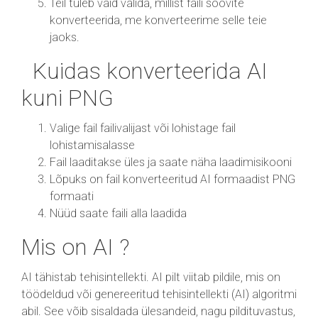
Teil tuleb vaid valida, millist faili soovite
konverteerida, me konverteerime selle teie
jaoks.
Kuidas konverteerida AI
kuni PNG
Valige fail failivalijast või lohistage fail
lohistamisalasse
Fail laaditakse üles ja saate näha laadimisikooni
Lõpuks on fail konverteeritud AI formaadist PNG
formaati
Nüüd saate faili alla laadida
Mis on AI ?
AI tähistab tehisintellekti. AI pilt viitab pildile, mis on
töödeldud või genereeritud tehisintellekti (AI) algoritmi
abil. See võib sisaldada ülesandeid, nagu pildituvastus,