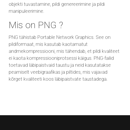
objekti tuvastamine, pildi genereerimine ja pildi
manipuleerimine.
Mis on PNG ?
PNG tähistab Portable Network Graphics. See on
pildiformaat, mis kasutab kaotamatut
andmekompressiooni, mis tähendab, et pildi kvaliteet
ei kaota kompressiooniprotsessi käigus. PNG-failid
toetavad läbipaistvaid taustu ja neid kasutatakse
peamiselt veebigraafikas ja piltides, mis vajavad
kõrget kvaliteeti koos läbipaistvate taustadega.