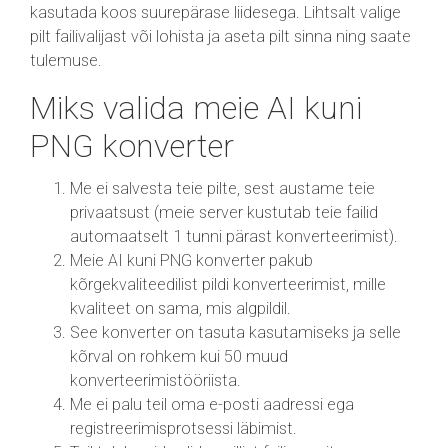
kasutada koos suurepärase liidesega. Lihtsalt valige
pilt failivalijast või lohista ja aseta pilt sinna ning saate
tulemuse.
Miks valida meie AI kuni
PNG konverter
Me ei salvesta teie pilte, sest austame teie
privaatsust (meie server kustutab teie failid
automaatselt 1 tunni pärast konverteerimist).
Meie AI kuni PNG konverter pakub
kõrgekvaliteedilist pildi konverteerimist, mille
kvaliteet on sama, mis algpildil.
See konverter on tasuta kasutamiseks ja selle
kõrval on rohkem kui 50 muud
konverteerimistööriista.
Me ei palu teil oma e-posti aadressi ega
registreerimisprotsessi läbimist.