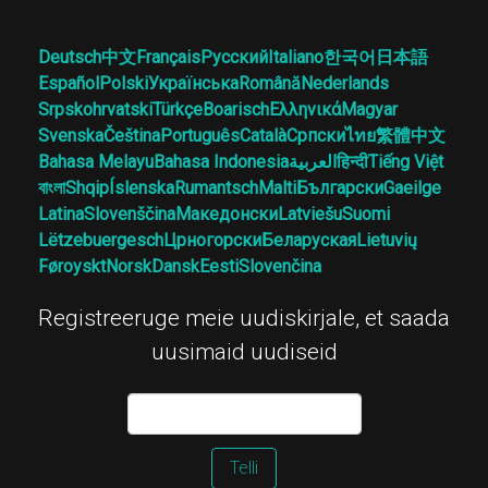
Deutsch
中文
Français
Русский
Italiano
한국어
日本語
Español
Polski
Українська
Română
Nederlands
Srpskohrvatski
Türkçe
Boarisch
Ελληνικά
Magyar
Svenska
Čeština
Português
Català
Српски
ไทย
繁體中文
Bahasa Melayu
Bahasa Indonesia
العربية
हिन्दी
Tiếng Việt
বাংলা
Shqip
Íslenska
Rumantsch
Malti
Български
Gaeilge
Latina
Slovenščina
Македонски
Latviešu
Suomi
Lëtzebuergesch
Црногорски
Беларуская
Lietuvių
Føroyskt
Norsk
Dansk
Eesti
Slovenčina
Registreeruge meie uudiskirjale, et saada
uusimaid uudiseid
Telli