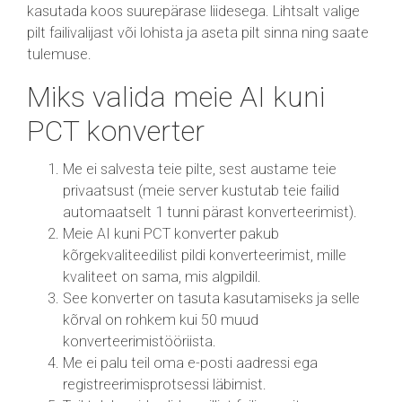
kasutada koos suurepärase liidesega. Lihtsalt valige
pilt failivalijast või lohista ja aseta pilt sinna ning saate
tulemuse.
Miks valida meie AI kuni
PCT konverter
Me ei salvesta teie pilte, sest austame teie
privaatsust (meie server kustutab teie failid
automaatselt 1 tunni pärast konverteerimist).
Meie AI kuni PCT konverter pakub
kõrgekvaliteedilist pildi konverteerimist, mille
kvaliteet on sama, mis algpildil.
See konverter on tasuta kasutamiseks ja selle
kõrval on rohkem kui 50 muud
konverteerimistööriista.
Me ei palu teil oma e-posti aadressi ega
registreerimisprotsessi läbimist.