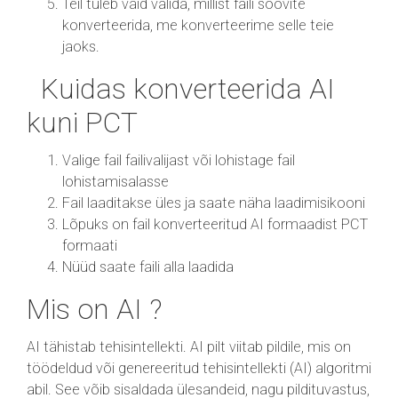
Teil tuleb vaid valida, millist faili soovite
konverteerida, me konverteerime selle teie
jaoks.
Kuidas konverteerida AI
kuni PCT
Valige fail failivalijast või lohistage fail
lohistamisalasse
Fail laaditakse üles ja saate näha laadimisikooni
Lõpuks on fail konverteeritud AI formaadist PCT
formaati
Nüüd saate faili alla laadida
Mis on AI ?
AI tähistab tehisintellekti. AI pilt viitab pildile, mis on
töödeldud või genereeritud tehisintellekti (AI) algoritmi
abil. See võib sisaldada ülesandeid, nagu pildituvastus,