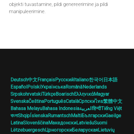
objekti tuvastamine, pildi genereerimine ja pildi
manipuleerimine.
Deutsch
中文
Français
Русский
Italiano
한국어
日本語
Español
Polski
Українська
Română
Nederlands
Srpskohrvatski
Türkçe
Boarisch
Ελληνικά
Magyar
Svenska
Čeština
Português
Català
Српски
ไทย
繁體中文
Bahasa Melayu
Bahasa Indonesia
العربية
हिन्दी
Tiếng Việt
বাংলা
Shqip
Íslenska
Rumantsch
Malti
Български
Gaeilge
Latina
Slovenščina
Македонски
Latviešu
Suomi
Lëtzebuergesch
Црногорски
Беларуская
Lietuvių