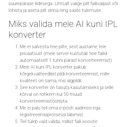
suurepärase liidesega. Lihtsalt valige pilt failivalijast või
lohista ja aseta pilt sinna ning saate tulemuse.
Miks valida meie AI kuni IPL
konverter
Me ei salvesta teie pilte, sest austame teie
privaatsust (meie server kustutab teie failid
automaatselt 1 tunni pärast konverteerimist).
Meie AI kuni IPL konverter pakub
kõrgekvaliteedilist pildi konverteerimist, mille
kvaliteet on sama, mis algpildil.
See konverter on tasuta kasutamiseks ja selle
kõrval on rohkem kui 50 muud
konverteerimistööriista.
Me ei palu teil oma e-posti aadressi ega
registreerimisprotsessi läbimist.
Teil tuleb vaid valida, millist faili soovite