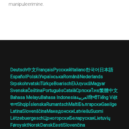
manipuleerimine.
Deutsch
中文
Français
Русский
Italiano
한국어
日本語
Español
Polski
Українська
Română
Nederlands
Srpskohrvatski
Türkçe
Boarisch
Ελληνικά
Magyar
Svenska
Čeština
Português
Català
Српски
ไทย
繁體中文
Bahasa Melayu
Bahasa Indonesia
العربية
हिन्दी
Tiếng Việt
বাংলা
Shqip
Íslenska
Rumantsch
Malti
Български
Gaeilge
Latina
Slovenščina
Македонски
Latviešu
Suomi
Lëtzebuergesch
Црногорски
Беларуская
Lietuvių
Føroyskt
Norsk
Dansk
Eesti
Slovenčina