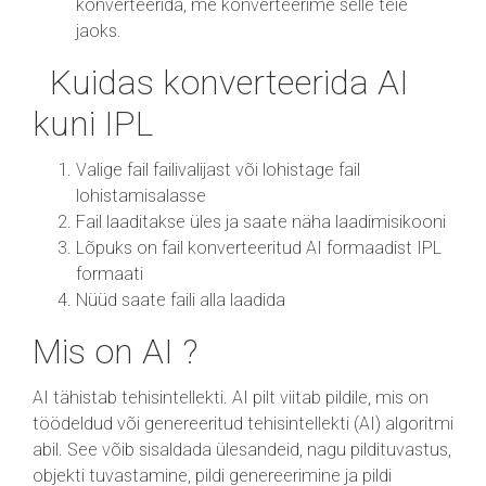
konverteerida, me konverteerime selle teie
jaoks.
Kuidas konverteerida AI
kuni IPL
Valige fail failivalijast või lohistage fail
lohistamisalasse
Fail laaditakse üles ja saate näha laadimisikooni
Lõpuks on fail konverteeritud AI formaadist IPL
formaati
Nüüd saate faili alla laadida
Mis on AI ?
AI tähistab tehisintellekti. AI pilt viitab pildile, mis on
töödeldud või genereeritud tehisintellekti (AI) algoritmi
abil. See võib sisaldada ülesandeid, nagu pildituvastus,
objekti tuvastamine, pildi genereerimine ja pildi