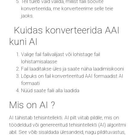
Teil tuleb vaid valida, millist faili soovite
konverteerida, me konverteerime selle teie
jaoks.
Kuidas konverteerida AAI
kuni AI
Valige fail failivalijast või lohistage fail
lohistamisalasse
Fail laaditakse üles ja saate näha laadimisikooni
Lõpuks on fail konverteeritud AAI formaadist AI
formaati
Nüüd saate faili alla laadida
Mis on AI ?
AI tähistab tehisintellekti. AI pilt viitab pildile, mis on
töödeldud või genereeritud tehisintellekti (AI) algoritmi
abil. See võib sisaldada ülesandeid, nagu pildituvastus,