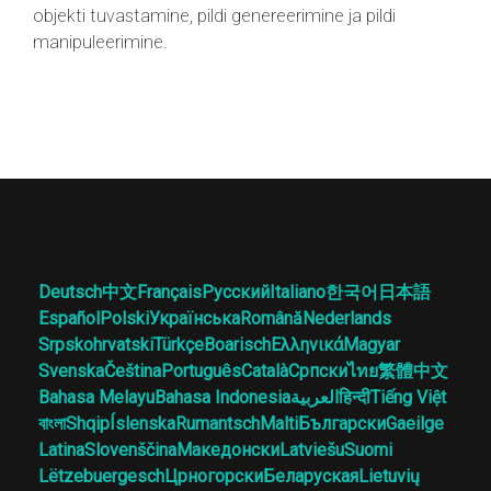
objekti tuvastamine, pildi genereerimine ja pildi
manipuleerimine.
Deutsch
中文
Français
Русский
Italiano
한국어
日本語
Español
Polski
Українська
Română
Nederlands
Srpskohrvatski
Türkçe
Boarisch
Ελληνικά
Magyar
Svenska
Čeština
Português
Català
Српски
ไทย
繁體中文
Bahasa Melayu
Bahasa Indonesia
العربية
हिन्दी
Tiếng Việt
বাংলা
Shqip
Íslenska
Rumantsch
Malti
Български
Gaeilge
Latina
Slovenščina
Македонски
Latviešu
Suomi
Lëtzebuergesch
Црногорски
Беларуская
Lietuvių