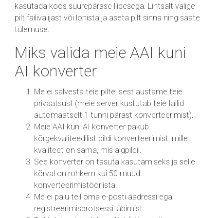
kasutada koos suurepärase liidesega. Lihtsalt valige
pilt failivalijast või lohista ja aseta pilt sinna ning saate
tulemuse.
Miks valida meie AAI kuni
AI konverter
Me ei salvesta teie pilte, sest austame teie
privaatsust (meie server kustutab teie failid
automaatselt 1 tunni pärast konverteerimist).
Meie AAI kuni AI konverter pakub
kõrgekvaliteedilist pildi konverteerimist, mille
kvaliteet on sama, mis algpildil.
See konverter on tasuta kasutamiseks ja selle
kõrval on rohkem kui 50 muud
konverteerimistööriista.
Me ei palu teil oma e-posti aadressi ega
registreerimisprotsessi läbimist.